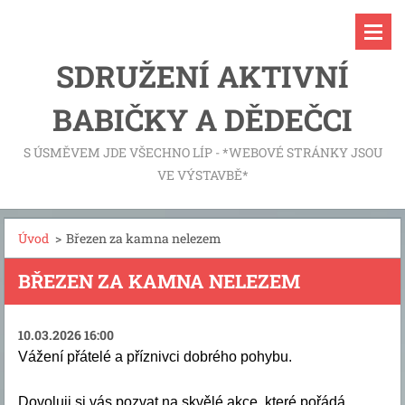
SDRUŽENÍ AKTIVNÍ
BABIČKY A DĚDEČCI
S ÚSMĚVEM JDE VŠECHNO LÍP - *WEBOVÉ STRÁNKY JSOU
VE VÝSTAVBĚ*
Úvod
>
Březen za kamna nelezem
BŘEZEN ZA KAMNA NELEZEM
10.03.2026 16:00
Vážení přátelé a příznivci dobrého pohybu.
Dovoluji si vás pozvat na skvělé akce, které pořádá