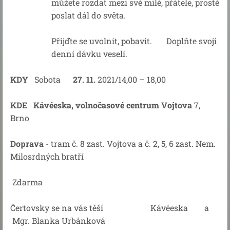
můžete rozdat mezi své milé, přátele, prostě
poslat dál do světa.
Přijďte se uvolnit, pobavit. Doplňte svoji
denní dávku veselí.
KDY
Sobota
27. 11.
2021/14,00 – 18,00
KDE
Kávéeska, volnočasové centrum Vojtova
7,
Brno
Doprava
- tram č. 8 zast. Vojtova a č. 2, 5, 6 zast. Nem.
Milosrdných bratří
Zdarma
Čertovsky se na vás těší
Kávéeska a
Mgr. Blanka Urbánková