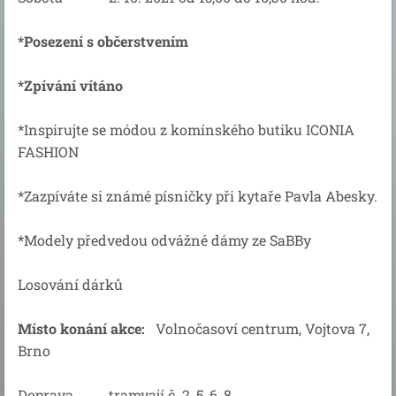
*Posezení s občerstvením
*Zpívání vítáno
*Inspirujte se módou z komínského butiku ICONIA
FASHION
*Zazpíváte si známé písničky při kytaře Pavla Abesky.
*Modely předvedou odvážné dámy ze SaBBy
Losování dárků
Místo konání akce:
Volnočasoví centrum, Vojtova 7,
Brno
Doprava tramvají č. 2, 5, 6, 8