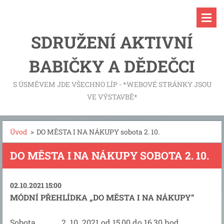
SDRUŽENÍ AKTIVNÍ
BABIČKY A DĚDEČCI
S ÚSMĚVEM JDE VŠECHNO LÍP - *WEBOVÉ STRÁNKY JSOU
VE VÝSTAVBĚ*
Úvod
>
DO MĚSTA I NA NÁKUPY sobota 2. 10.
DO MĚSTA I NA NÁKUPY SOBOTA 2. 10.
02.10.2021 15:00
MÓDNÍ PŘEHLÍDKA „DO MĚSTA I NA NÁKUPY“
Sobota 2. 10. 2021 od 15,00 do 16,30 hod.