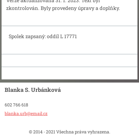
Verze aktualizována 31. 1. 2023. Text byl
zkontrolován. Byly provedeny úpravy a doplňky.
Spolek zapsaný: oddíl L 17771
Blanka S. Urbánková
602 766 618
blanka.u
rb@email
.cz
© 2014 - 2021 Všechna práva vyhrazena.