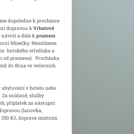
jeme dopoledne k procházce
tní dopravou k
Vrbatově
 návrší a dále k
prameni
 Horní Mísečky. Nemůžeme
ho horského střediska a
km od pramene). Procházka
ezd do Brna ve večerních
 ubytování v hotelu nebo
, 2x snídaně, služby
oh, příplatek za nástupní
 dopravou (lanovka,
 350 Kč, doprava místním