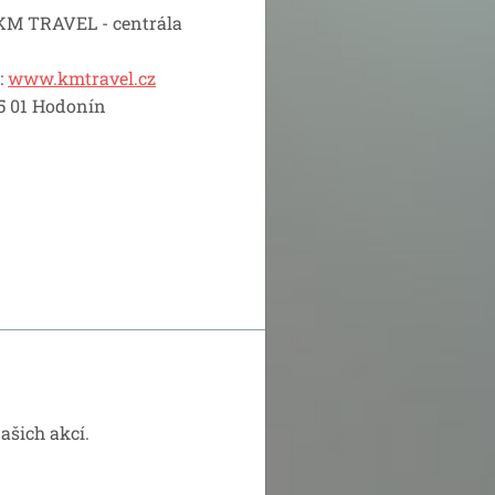
M TRAVEL - centrála
:
www.kmtravel.cz
5 01 Hodonín
ašich akcí.