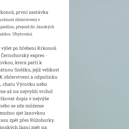
konoš, první zastávka
možnost občerstvení v
pádům, přejezd do Jánských
nádou. Ubytování.
výlet po hřebeni Krkonoš.
 Černohorský expres -
vkou, která patří k
tnou Sněžku, jejíž velikost
 K občerstvení a odpočinku
u, chatu Výrovku nebo
me až na nejvyšší vrchol
ítkovat dopis v nejvýše
ě nebo se zde můžeme
 možno sjet lanovkou
trasu zpět přes Růžohorky.
ánských lázní zpět na