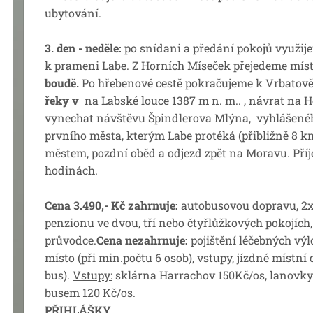
ubytování.
3. den - neděle:
po snídani a předání pokojů využi
k prameni Labe. Z Horních Míseček přejedeme mís
boudě.
Po hřebenové cestě pokračujeme k Vrbatově
řeky v
na Labské louce 1387 m n. m.. , návrat na
vynechat návštěvu Špindlerova Mlýna, vyhlášené
prvního města, kterým Labe protéká (přibližně 8 
městem, pozdní oběd a odjezd zpět na Moravu. Příj
hodinách.
Cena 3.490,- Kč zahrnuje:
autobusovou dopravu, 2x
penzionu ve dvou, tří nebo čtyřlůžkových pokojích
průvodce.
Cena nezahrnuje:
pojištění léčebných výl
místo (při min.počtu 6 osob), vstupy, jízdné místní
bus).
Vstupy:
sklárna Harrachov 150Kč/os, lanovky
busem 120 Kč/os.
PŘIHLÁŠKY