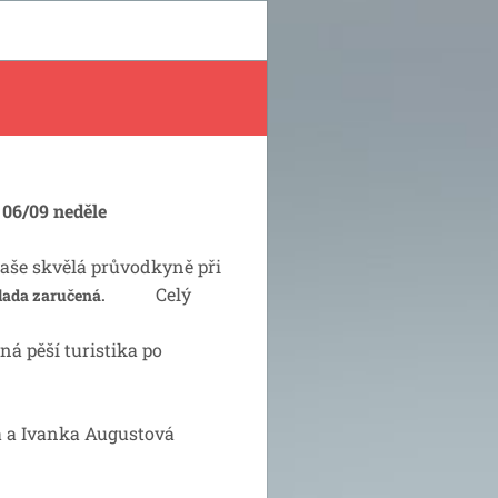
 06/09 neděle
naše skvělá průvodkyně při
Celý
nálada zaručená.
ěší turistika po
a Ivanka Augustová