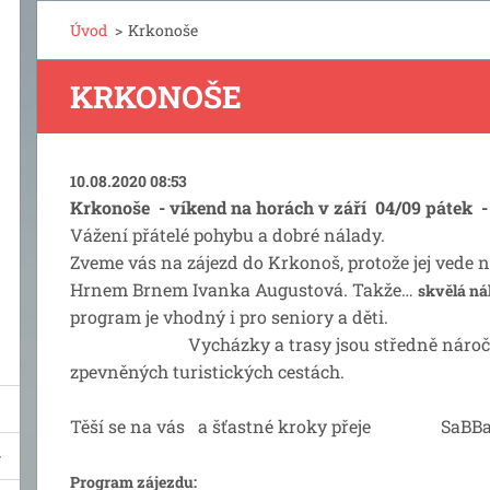
Úvod
>
Krkonoše
KRKONOŠE
10.08.2020 08:53
Krkonoše - víkend na horách v září 04/09 pátek -
Vážení přátelé pohybu a dobré nálady.
Zveme vás na zájezd do Krkonoš, protože jej vede 
Hrnem Brnem Ivanka Augustová. Takže…
skvělá 
program je vhodný i pro seniory a děti.
Vycházky a trasy jsou středně náročná p
zpevněných turistických cestách.
Těší se na vás a šťastné kroky přeje SaBBa 
Program zájezdu: