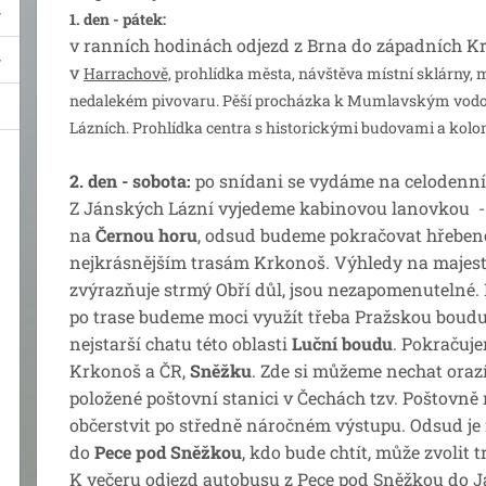
1. den - pátek:
v ranních hodinách odjezd z Brna do západních Kr
v
Harrachově,
prohlídka města, návštěva místní sklárny, 
nedalekém pivovaru. Pěší procházka k Mumlavským vodo
Lázních. Prohlídka centra s historickými budovami a kolo
2. den - sobota:
po snídani se vydáme na celodenní 
Z Jánských Lázní vyjedeme kabinovou lanovkou -
na
Černou horu
, odsud budeme pokračovat hřebeno
nejkrásnějším trasám Krkonoš. Výhledy na majestá
zvýrazňuje strmý Obří důl, jsou nezapomenutelné.
po trase budeme moci využít třeba Pražskou boud
nejstarší chatu této oblasti
Luční boudu
. Pokračuje
Krkonoš a ČR,
Sněžku
. Zde si můžeme nechat oraz
položené poštovní stanici v Čechách tzv. Poštovn
občerstvit po středně náročném výstupu. Odsud je
do
Pece pod Sněžkou
, kdo bude chtít, může zvolit 
K večeru odjezd autobusu z Pece pod Sněžkou do J