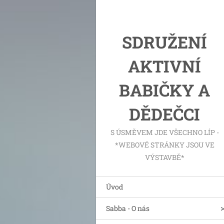
SDRUŽENÍ
AKTIVNÍ
BABIČKY A
DĚDEČCI
S ÚSMĚVEM JDE VŠECHNO LÍP -
*WEBOVÉ STRÁNKY JSOU VE
VÝSTAVBĚ*
Úvod
Sabba - O nás