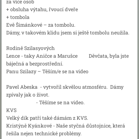
za více osob
+ obsluha výtahu, řvoucí dveře
+ tombola
Evě Šimánkové – za tombolu.
Dámy, v takovém klidu jsem si ještě tombolu neužila.
Rodině Szilasyových
Lence - taky Aničce a Marušce Děvčata, byla jste
báječná a bezprostřední.
Panu Szilazy – Těším/e se na video
Pavel Abeska - vytvořil skvělou atmosféru. Dámy
zpívaly jak o život.
- Těšíme se na video.
KVS
Velký dík patří také dámám z KVS.
Kristýně Kyánkové - Naše styčná důstojnice, která
řešila nejen technické problémy.