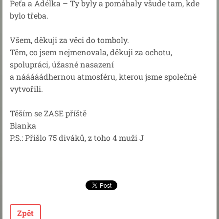
Peťa a Adélka – Ty byly a pomáhaly všude tam, kde
bylo třeba.
Všem, děkuji za věci do tomboly.
Těm, co jsem nejmenovala, děkuji za ochotu,
spolupráci, úžasné nasazení
a nááááádhernou atmosféru, kterou jsme společně
vytvořili.
Těším se ZASE příště
Blanka
P.S.: Přišlo 75 diváků, z toho 4 muži J
Zpět