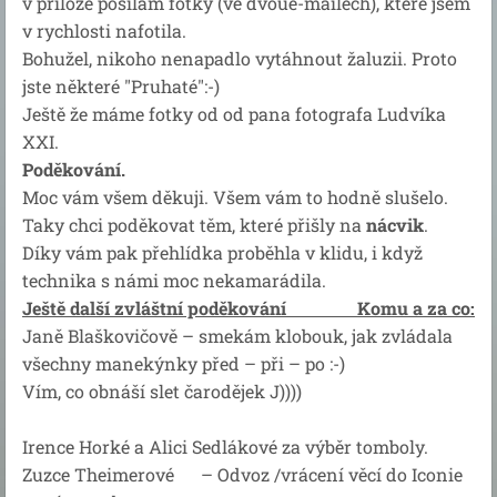
v příloze posílám fotky (ve dvoue-mailech), které jsem
v rychlosti nafotila.
Bohužel, nikoho nenapadlo vytáhnout žaluzii. Proto
jste některé "Pruhaté":-)
Ještě že máme fotky od od pana fotografa Ludvíka
XXI.
Poděkování.
Moc vám všem děkuji. Všem vám to hodně slušelo.
Taky chci poděkovat těm, které přišly na
nácvik
.
Díky vám pak přehlídka proběhla v klidu, i když
technika s námi moc nekamarádila.
Ještě další zvláštní poděkování Komu a za co:
Janě Blaškovičově – smekám klobouk, jak zvládala
všechny manekýnky před – při – po :-)
Vím, co obnáší slet čarodějek J))))
Irence Horké a Alici Sedlákové za výběr tomboly.
Zuzce Theimerové – Odvoz /vrácení věcí do Iconie