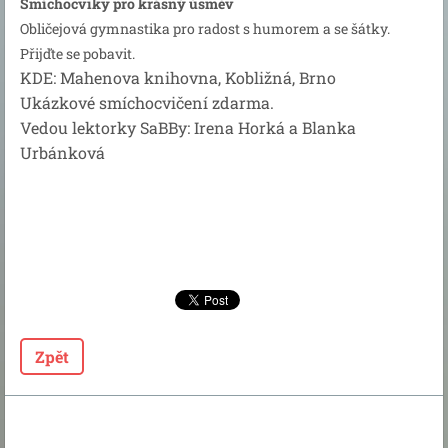
Smíchocviky pro krásný úsměv
Obličejová gymnastika pro radost s humorem a se šátky.
Přijďte se pobavit.
KDE: Mahenova knihovna, Kobližná, Brno
Ukázkové smíchocvičení zdarma.
Vedou lektorky SaBBy: Irena Horká a Blanka
Urbánková
Zpět