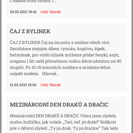
Cvakání zuby chrání. I...
20.02.2021 19:41
Celý článek
ČAJ Z BYLINEK
ČAJ Z BYLINEK Čaj na imunitu a zničení všech virů
Smícháme stejným dílem: tymián, kopřivu, šípek,
heřmánek, pro vyšší účinek můžeme přidat fenykl, anýz,
oregano 1 litr zalít převařenou vodou lehce odstátou na 90
stupňů. Po 10-15 minutách scedíme a můžeme lehce
osladit medem. Hlavně...
12.02.2021 10:02
Celý článek
MEZINÁRODNÍ DEN DRAKŮ A DRAČIC
Mezinárodní DEN DRAKŮ A DRAČIC Včera jsem slyšela
malou holčičku, jak volala: „Tati, teď jsi drak!!“ Kolikrát
jste v dětství slyšeli: „Ty jsi drak. Ty jsi dračice.“ Tak tedy