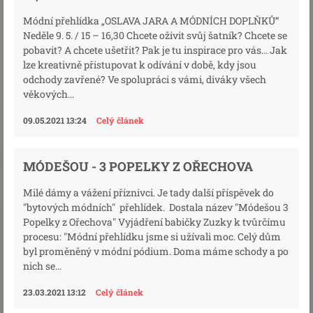
Módní přehlídka „OSLAVA JARA A MÓDNÍCH DOPLŇKŮ“
Neděle 9. 5. / 15 – 16,30 Chcete oživit svůj šatník? Chcete se
pobavit? A chcete ušetřit? Pak je tu inspirace pro vás… Jak
lze kreativně přistupovat k odívání v době, kdy jsou
odchody zavřené? Ve spolupráci s vámi, diváky všech
věkových...
09.05.2021 13:24
Celý článek
MÓDEŠOU - 3 POPELKY Z OŘECHOVA
Milé dámy a vážení příznivci. Je tady další příspěvek do
"bytových módních" přehlídek. Dostala název "Módešou 3
Popelky z Ořechova" Vyjádření babičky Zuzky k tvůrčímu
procesu: "Módní přehlídku jsme si užívali moc. Celý dům
byl proměněný v módní pódium. Doma máme schody a po
nich se...
23.03.2021 13:12
Celý článek