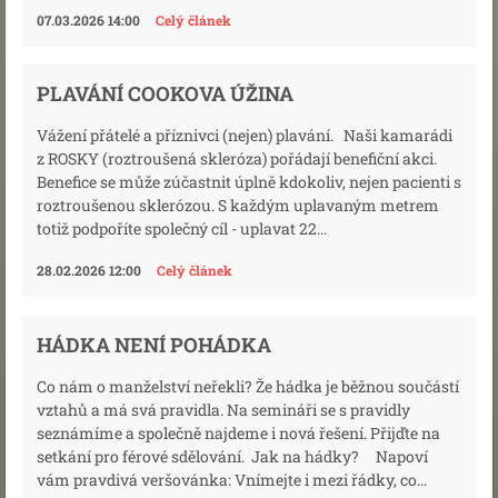
07.03.2026 14:00
Celý článek
PLAVÁNÍ COOKOVA ÚŽINA
Vážení přátelé a příznivci (nejen) plavání. Naši kamarádi
z ROSKY (roztroušená skleróza) pořádají benefiční akci.
Benefice se může zúčastnit úplně kdokoliv, nejen pacienti s
roztroušenou sklerózou. S každým uplavaným metrem
totiž podpoříte společný cíl - uplavat 22...
28.02.2026 12:00
Celý článek
HÁDKA NENÍ POHÁDKA
Co nám o manželství neřekli? Že hádka je běžnou součástí
vztahů a má svá pravidla. Na semináři se s pravidly
seznámíme a společně najdeme i nová řešení. Přijďte na
setkání pro férové sdělování. Jak na hádky? Napoví
vám pravdivá veršovánka: Vnímejte i mezi řádky, co...