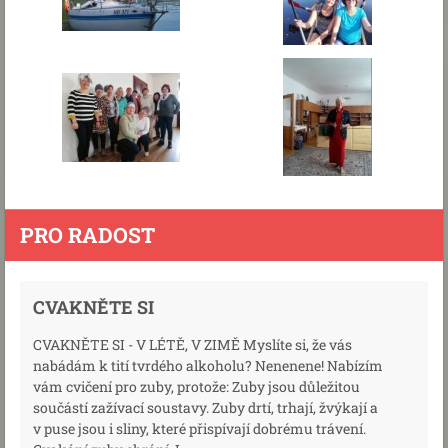
PRO RADOST
CVAKNĚTE SI
CVAKNĚTE SI - V LÉTĚ, V ZIMĚ Myslíte si, že vás
nabádám k tití tvrdého alkoholu? Nenenene! Nabízím
vám cvičení pro zuby, protože: Zuby jsou důležitou
součástí zažívací soustavy. Zuby drtí, trhají, žvýkají a
v puse jsou i sliny, které přispívají dobrému trávení.