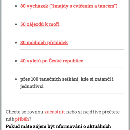
80 vycházek ("šmajdy s cvičením a tancem")
50 zájezdů k moři
30 módních přehlídek
40 výletů po České republice
přes 100 tanečních setkání, kde si zatančí i
jednotlivci
Chcete se rovnou
zúčastnit
nebo si nejdříve přečtete
náš
příběh
?
Pokud máte zájem být nformování o aktuálních