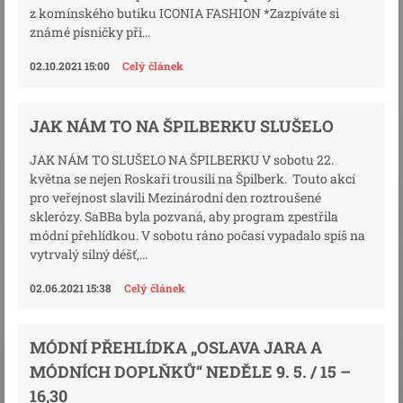
z komínského butiku ICONIA FASHION *Zazpíváte si
známé písničky při...
02.10.2021 15:00
Celý článek
JAK NÁM TO NA ŠPILBERKU SLUŠELO
JAK NÁM TO SLUŠELO NA ŠPILBERKU V sobotu 22.
května se nejen Roskaři trousili na Špilberk. Touto akcí
pro veřejnost slavili Mezinárodní den roztroušené
sklerózy. SaBBa byla pozvaná, aby program zpestřila
módní přehlídkou. V sobotu ráno počasí vypadalo spíš na
vytrvalý silný déšť,...
02.06.2021 15:38
Celý článek
MÓDNÍ PŘEHLÍDKA „OSLAVA JARA A
MÓDNÍCH DOPLŇKŮ“ NEDĚLE 9. 5. / 15 –
16,30