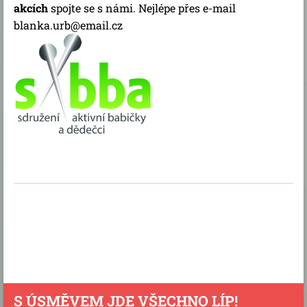
akcích
spojte se s námi. Nejlépe přes e-mail
blanka.urb@email.cz
S ÚSMĚVEM JDE VŠECHNO LÍP!