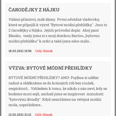
ČARODĚJKY Z HÁJKU
Vážení příznivci, milé dámy. První odvážné vlaštovky,
které se připojili k výzvě "Bytové módní přehlídky". Jsou to
2 čarodějky z Hájku. Jejich průvodní dopis: Ahoj paní
Blanko, vzaly jsme si s mojí dcerkou Barčou „bytovou
módní přehlídku“ k srdci a také jsme něco málo...
18.03.2021 19:56
Celý článek
VÝZVA: BYTOVÉ MÓDNÍ PŘEHLÍDKY
BYTOVÉ MÓDNÍ PŘEHLÍDKY? ANO! Pojďme si udělat
radost a oblékněme se do krásných rób bez roušek,
respirátorů... Vzhledem k tomu, že nikdo z nás neví, kdy se
budeme moci sejít, nechali jsme se inspirovat minulostí:
"bytovými divadly". Když nemůžeme na veřejná módní
mola, uspořádáme...
12.02.2021 21:12
Celý článek