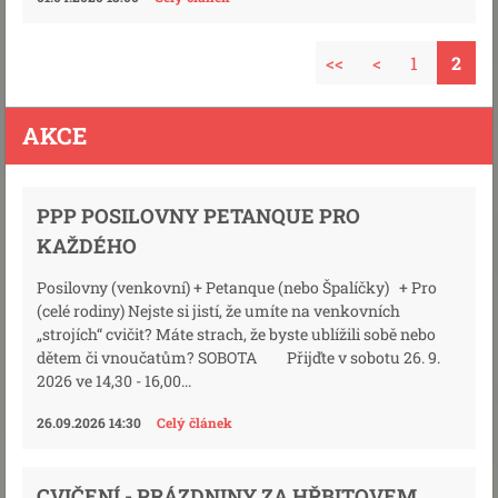
<<
<
1
2
AKCE
PPP POSILOVNY PETANQUE PRO
KAŽDÉHO
Posilovny (venkovní) + Petanque (nebo Špalíčky) + Pro
(celé rodiny) Nejste si jistí, že umíte na venkovních
„strojích“ cvičit? Máte strach, že byste ublížili sobě nebo
dětem či vnoučatům? SOBOTA Přijďte v sobotu 26. 9.
2026 ve 14,30 - 16,00...
26.09.2026 14:30
Celý článek
CVIČENÍ - PRÁZDNINY ZA HŘBITOVEM