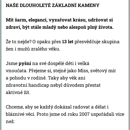
NAŠE DLOUHOLETÉ ZÁKLADNÍ KAMENY
Mít šarm, eleganci, vyzařovat krásu, udržovat si
zdraví, být stále mladý nebo alespoň plný života.
Že to nejde? O opaku přes
13 let
přesvědčuje skupina
žen i mužů zralého věku.
Jsme
pyšní
na své dospělé děti i velká
vnoučata. Přejeme si, stejně jako Miss, světový mír
a pohodu v rodině. Taky aby věk ani
zdravotní handicap nebyl důvodem přestat
aktivně žít.
Chceme, aby se každý dokázal radovat a dělat i
bláznivé věci. Proto jsme od roku 2007 uspořádali více
než: