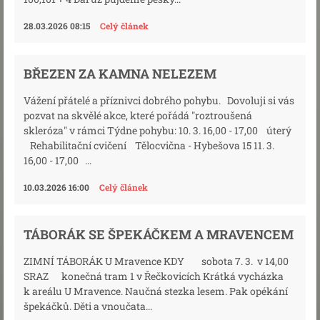
28.03.2026 08:15
Celý článek
BŘEZEN ZA KAMNA NELEZEM
Vážení přátelé a příznivci dobrého pohybu. Dovoluji si vás
pozvat na skvělé akce, které pořádá "roztroušená
skleróza" v rámci Týdne pohybu: 10. 3. 16,00 - 17,00 úterý
Rehabilitační cvičení Tělocvična - Hybešova 15 11. 3.
16,00 - 17,00 ...
10.03.2026 16:00
Celý článek
TÁBORÁK SE ŠPEKÁČKEM A MRAVENCEM
ZIMNÍ TÁBORÁK U Mravence KDY sobota 7. 3. v 14,00
SRAZ konečná tram 1 v Řečkovicích Krátká vycházka
k areálu U Mravence. Naučná stezka lesem. Pak opékání
špekáčků. Děti a vnoučata...