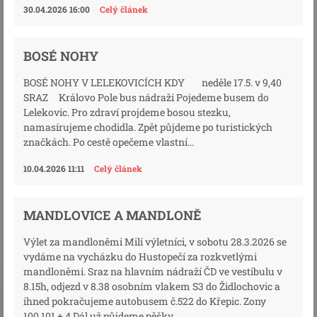
30.04.2026 16:00
Celý článek
BOSÉ NOHY
BOSÉ NOHY V LELEKOVICÍCH KDY neděle 17.5. v 9,40
SRAZ Královo Pole bus nádraží Pojedeme busem do
Lelekovic. Pro zdraví projdeme bosou stezku,
namasírujeme chodidla. Zpět půjdeme po turistických
značkách. Po cestě opečeme vlastní...
10.04.2026 11:11
Celý článek
MANDLOVICE A MANDLONĚ
Výlet za mandloněmi Milí výletníci, v sobotu 28.3.2026 se
vydáme na vycházku do Hustopečí za rozkvetlými
mandloněmi. Sraz na hlavním nádraží ČD ve vestibulu v
8.15h, odjezd v 8.38 osobním vlakem S3 do Židlochovic a
ihned pokračujeme autobusem č.522 do Křepic. Zony
100,101 + 4 Dál už půjdeme pěšky...