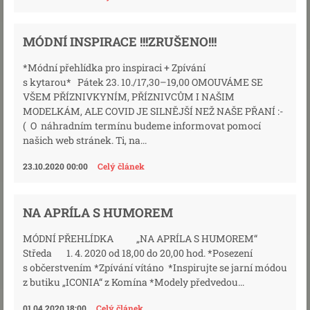
MÓDNÍ INSPIRACE !!!ZRUŠENO!!!
*Módní přehlídka pro inspiraci + Zpívání
s kytarou* Pátek 23. 10./17,30–19,00 OMOUVÁME SE
VŠEM PŘÍZNIVKYNÍM, PŘÍZNIVCŮM I NAŠIM
MODELKÁM, ALE COVID JE SILNĚJŠÍ NEŽ NAŠE PŘANÍ :-
( O náhradním termínu budeme informovat pomocí
našich web stránek. Ti, na...
23.10.2020 00:00
Celý článek
NA APRÍLA S HUMOREM
MÓDNÍ PŘEHLÍDKA „NA APRÍLA S HUMOREM“
Středa 1. 4. 2020 od 18,00 do 20,00 hod. *Posezení
s občerstvením *Zpívání vítáno *Inspirujte se jarní módou
z butiku „ICONIA“ z Komína *Modely předvedou...
01.04.2020 18:00
Celý článek